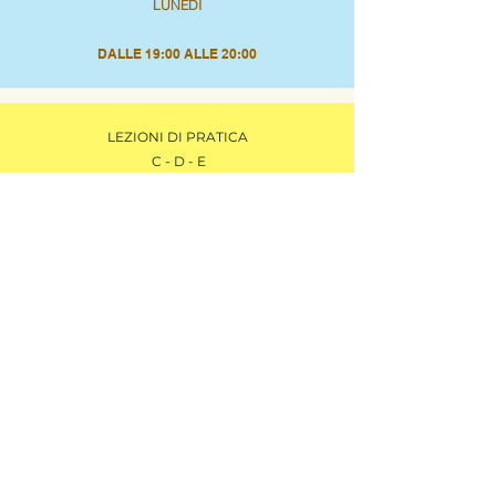
LUNEDÌ
DALLE 19:00 ALLE 20:00
LEZIONI DI PRATICA
C - D - E
ACCORDARSI CON L'ISTRUTTORE A VOI
ASSEGNATO VOLTA PER VOLTA
CQC
LEZIONI DI TEORIA
CQC
LE LEZIONI SARANNO SVOLTE AL CONSORZIO DI
CUNEO IN
VIA ARGENTERA, 20,
SAN ROCCO CASTAGNARETTA (CUNEO)
(EX VIA DEL MULINO,8)