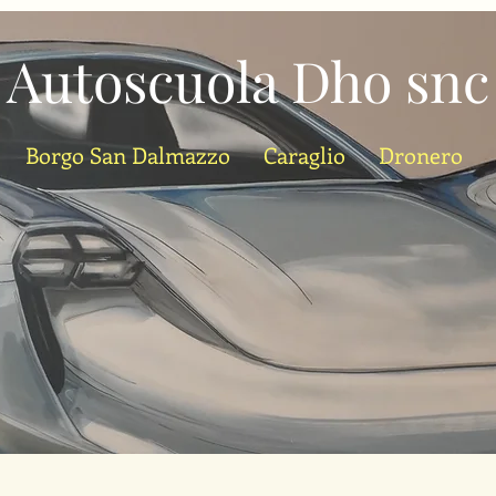
Autoscuola Dho snc
Borgo San Dalmazzo
Caraglio
Dronero